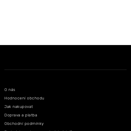
Z
á
p
a
t
í
Informace pro vás
O nás
Hodnocení obchodu
Jak nakupovat
Doprava a platba
Obchodní podmínky