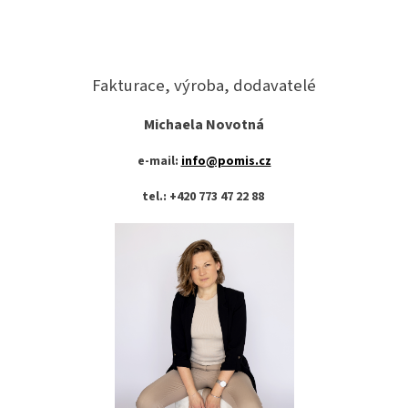
Fakturace, výroba, dodavatelé
Michaela Novotná
e-mail:
info@pomis.cz
tel.: +420 773 47 22 88