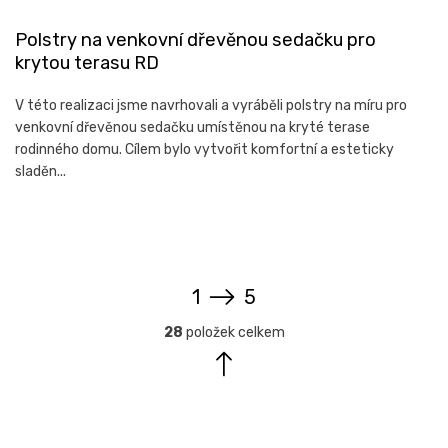
Polstry na venkovní dřevěnou sedačku pro
krytou terasu RD
V této realizaci jsme navrhovali a vyráběli polstry na míru pro
venkovní dřevěnou sedačku umístěnou na kryté terase
rodinného domu. Cílem bylo vytvořit komfortní a esteticky
sladěn...
S
1
5
t
r
O
á
28
položek celkem
v
n
l
k
o
á
v
d
á
a
n
c