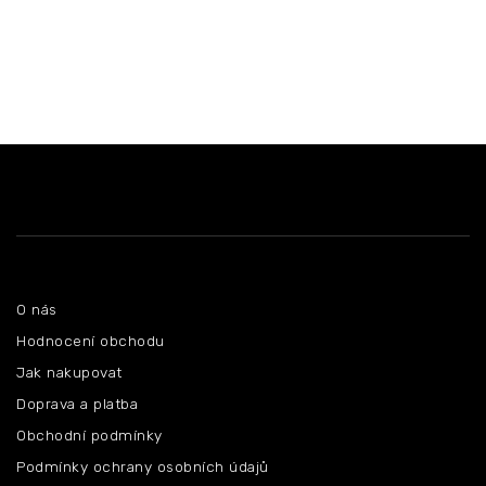
Z
á
p
a
t
í
Informace pro vás
O nás
Hodnocení obchodu
Jak nakupovat
Doprava a platba
Obchodní podmínky
Podmínky ochrany osobních údajů