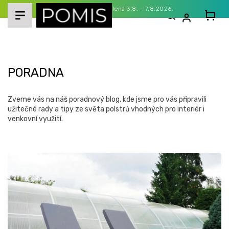
Přejít
Celozávodní dovolená 3.8. - 7.8.2026.
na
obsah
PORADNA
Zveme vás na náš poradnový blog, kde jsme pro vás připravili
užitečné rady a tipy ze světa polstrů vhodných pro interiér i
venkovní využití.
V
ý
p
i
s
č
l