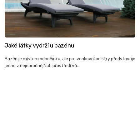
á
n
k
ů
Jaké látky vydrží u bazénu
Bazén je místem odpočinku, ale pro venkovní polstry představuje
jedno z nejnáročnějších prostředí vů...