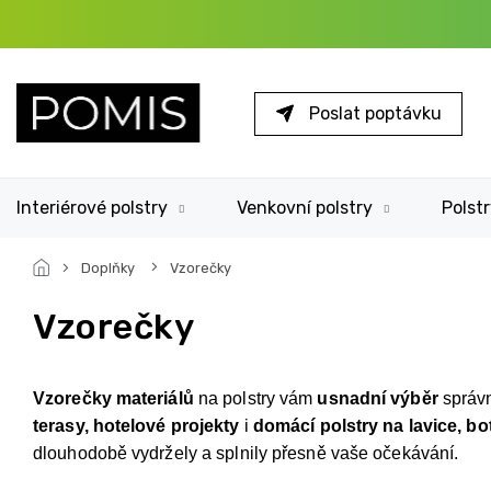
Přejít
na
obsah
Poslat poptávku
Interiérové polstry
Venkovní polstry
Polstr
Doplňky
Vzorečky
Vzorečky
Vzorečky materiálů
na polstry vám
usnadní výběr
správn
terasy, hotelové projekty
i
domácí polstry na lavice, bo
dlouhodobě vydržely a splnily přesně vaše očekávání.