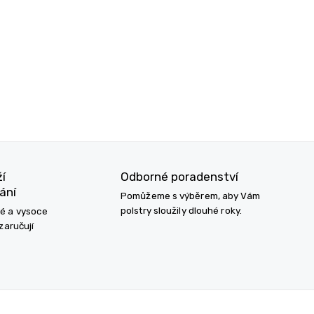
ží
Odborné poradenství
ání
Pomůžeme s výběrem, aby Vám
polstry sloužily dlouhé roky.
né a vysoce
zaručují