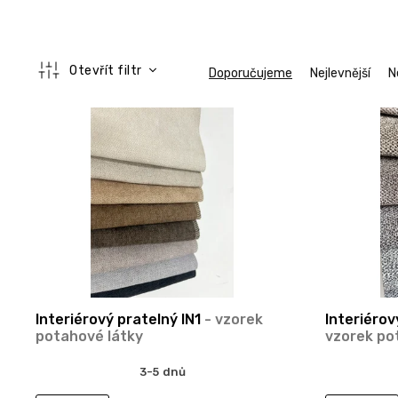
Ř
Otevřít filtr
Doporučujeme
Nejlevnější
N
a
z
V
e
ý
n
p
í
i
p
s
r
p
o
r
d
o
u
d
k
u
t
k
ů
Interiérový pratelný IN1
- vzorek
Interiérov
t
potahové látky
vzorek po
ů
3-5 dnů