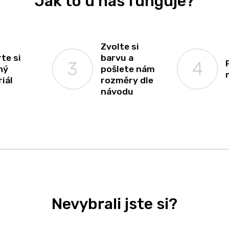
Jak to u nás funguje?
Zvolte si
te si
barvu a
ný
pošlete nám
iál
rozměry dle
návodu
Nevybrali jste si?