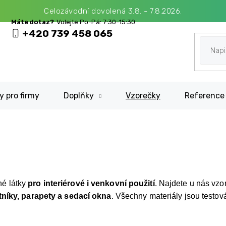
Celozávodní dovolená 3.8. - 7.8.2026.
+420 739 458 065
y pro firmy
Doplňky
Vzorečky
Reference
é látky
pro
interiérové i venkovní použití
. Najdete u nás vzo
tníky, parapety a sedací okna
. Všechny materiály jsou testová