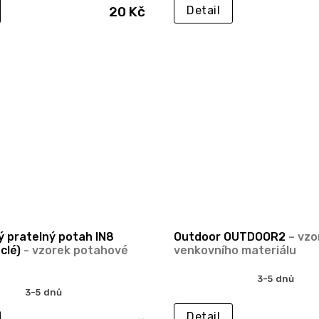
20 Kč
Detail
ý pratelný potah IN8
Outdoor OUTDOOR2
– vzo
uclé)
- vzorek potahové
venkovního materiálu
3-5 dnů
3-5 dnů
Detail