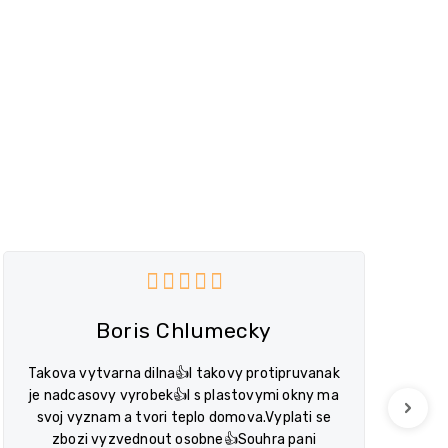
hvězdiček.
Hodnocení obchodu je 5 z 5 hvězdi
Boris Chlumecky
Takova vytvarna dilna👍I takovy protipruvanak
je nadcasovy vyrobek👍I s plastovymi okny ma
Next
svoj vyznam a tvori teplo domova.Vyplati se
zbozi vyzvednout osobne👍Souhra pani