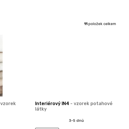
11
položek celkem
 vzorek
Interiérový IN4
- vzorek potahové
látky
3-5 dnů