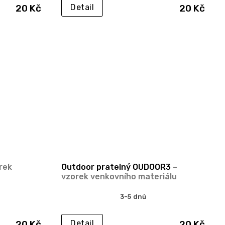
20 Kč
20 Kč
Detail
rek
Outdoor pratelný OUDOOR3
–
vzorek venkovního materiálu
3-5 dnů
20 Kč
20 Kč
Detail