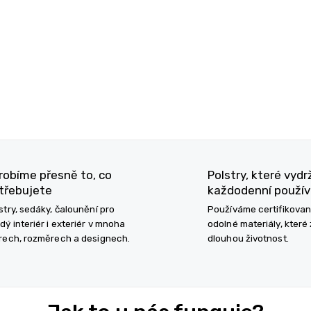
O
v
l
á
d
a
c
í
robíme přesně to, co
Polstry, které vydr
p
r
třebujete
každodenní použív
v
stry, sedáky, čalounění pro
Používáme certifikova
k
dý interiér i exteriér v mnoha
odolné materiály, které 
y
rech, rozměrech a designech.
dlouhou životnost.
v
ý
p
i
s
u