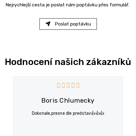
Nejrychlejší cesta je poslat nám poptávku přes formulář.
Poslat poptávku
Hodnocení našich zákazníků
5 z 5 hvězdiček.
Hodnocení obchodu je 5 z 5 
Boris Chlumecky
Dokonale,presne dle predstav👍👍👍