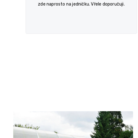
c
zde naprosto na jedničku. Vřele doporučuji.
e
n
í