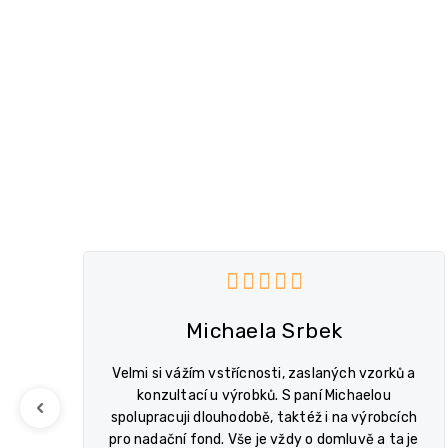
V
ý
du je 5 z 5 hvězdiček.
Hodnocení obchodu je 
p
i
s
Michaela Srbek
h
o
Velmi si vážím vstřícnosti, zaslaných vzorků a
d
é
konzultací u výrobků. S paní Michaelou
Previous
n
spolupracuji dlouhodobě, taktéž i na výrobcích
o
pro nadační fond. Vše je vždy o domluvě a ta je