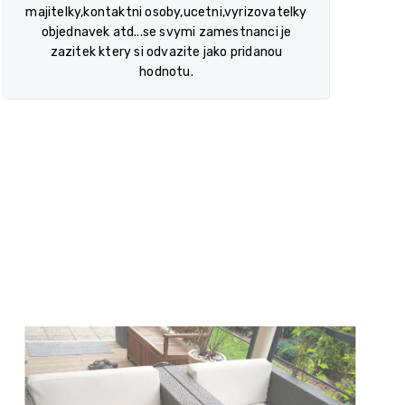
majitelky,kontaktni osoby,ucetni,vyrizovatelky
objednavek atd...se svymi zamestnanci je
zazitek ktery si odvazite jako pridanou
hodnotu.