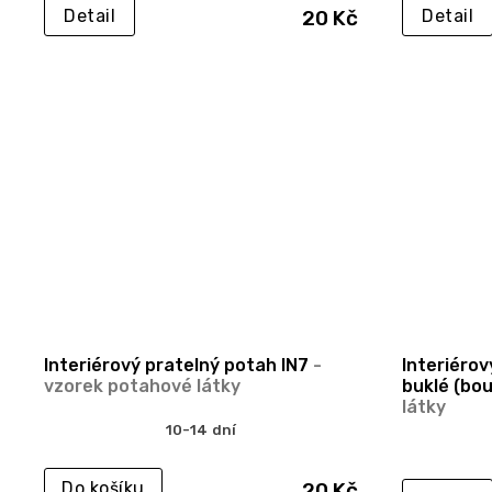
20 Kč
Detail
Detail
Interiérový pratelný potah IN7
-
Interiérov
vzorek potahové látky
buklé (bo
látky
10-14 dní
20 Kč
Do košíku