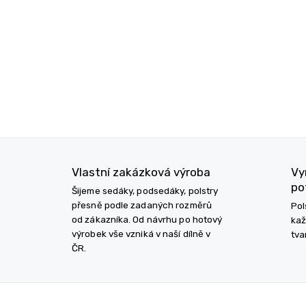
Vlastní zakázková výroba
Vy
po
Šijeme sedáky, podsedáky, polstry
přesně podle zadaných rozměrů
Pol
od zákazníka. Od návrhu po hotový
kaž
výrobek vše vzniká v naší dílně v
tva
ČR.