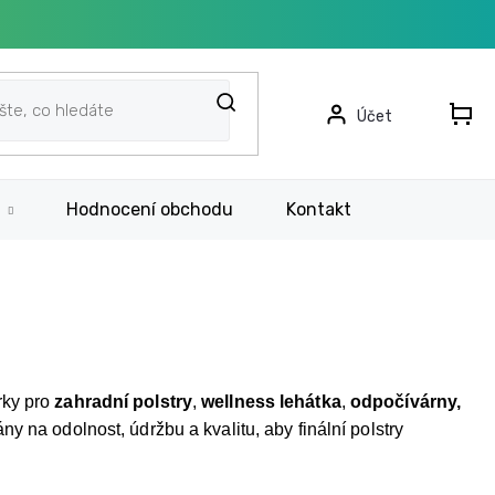
N
KO
Hodnocení obchodu
Kontakt
Rychlá po
rky pro
zahradní polstry
,
wellness lehátka
,
odpočívárny,
ny na odolnost, údržbu a kvalitu, aby finální polstry