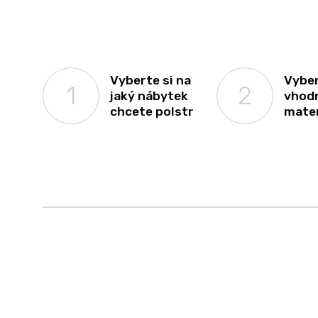
Vyberte si na
Vyber
jaký nábytek
vhod
chcete polstr
mater