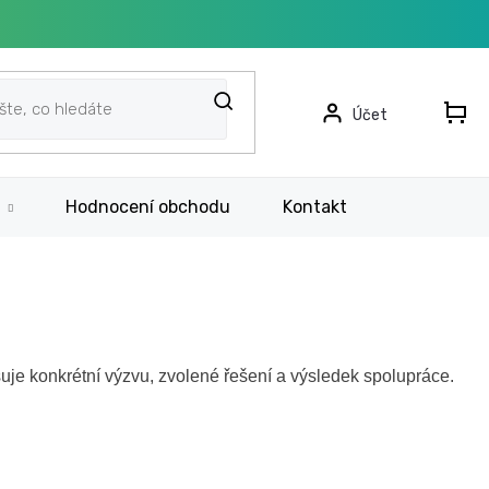
N
KO
Hodnocení obchodu
Kontakt
Rychlá po
suje konkrétní výzvu, zvolené řešení a výsledek spolupráce.