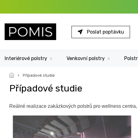
Přejít
na
obsah
Poslat poptávku
Interiérové polstry
Venkovní polstry
Polstr
Případové studie
Případové studie
Reálné realizace zakázkových polstrů pro wellness centra, 
V
ý
p