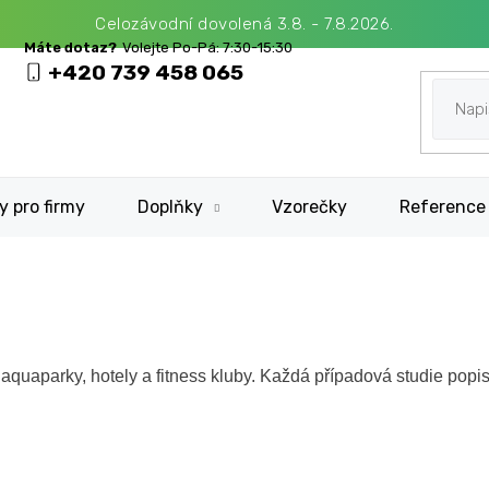
Celozávodní dovolená 3.8. - 7.8.2026.
+420 739 458 065
y pro firmy
Doplňky
Vzorečky
Reference
aquaparky, hotely a fitness kluby. Každá případová studie popi