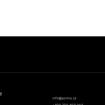
T
Kontakt
info
@
pomis.cz