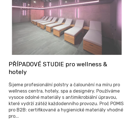
i
s
č
l
á
n
k
PŘÍPADOVÉ STUDIE pro wellness &
ů
hotely
Šijeme profesionální polstry a čalounění na míru pro
wellness centra, hotely, spa a designéry. Používáme
vysoce odolné materiály s antimikrobiální úpravou,
které vydrží zátěž každodenního provozu. Proč POMIS
pro B2B: certifikované a hygienické materiály vhodné
pro...