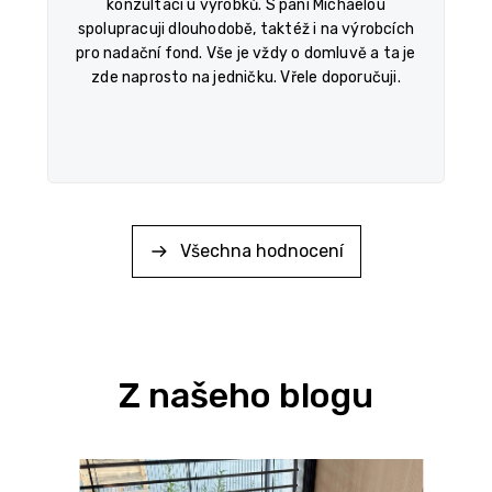
konzultací u výrobků. S paní Michaelou
spolupracuji dlouhodobě, taktéž i na výrobcích
pro nadační fond. Vše je vždy o domluvě a ta je
zde naprosto na jedničku. Vřele doporučuji.
Všechna hodnocení
Z našeho blogu