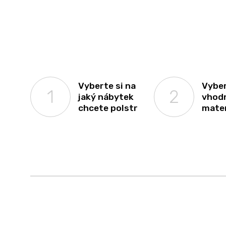
s
h
o
d
n
o
c
e
n
Vyberte si na
Vyber
í
jaký nábytek
vhod
chcete polstr
mater