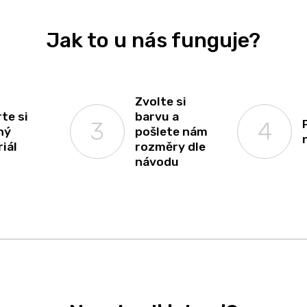
Jak to u nás funguje?
Zvolte si
te si
barvu a
ný
pošlete nám
iál
rozměry dle
návodu