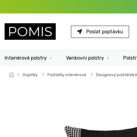
Přejít
na
obsah
Poslat poptávku
Interiérové polstry
Venkovní polstry
Polstr
Doplňky
Polštářky interiérové
Designový polštářek K