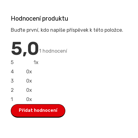
Hodnocení produktu
Buďte první, kdo napíše příspěvek k této položce.
5,0
Průměrné
hodnocení
1 hodnocení
produktu
je
5,0
5
1x
z
5
4
0x
hvězdiček.
3
0x
2
0x
1
0x
Přidat hodnocení
V
ý
p
i