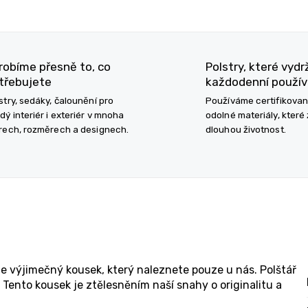
robíme přesně to, co
Polstry, které vydr
třebujete
každodenní použív
stry, sedáky, čalounění pro
Používáme certifikova
dý interiér i exteriér v mnoha
odolné materiály, které 
rech, rozměrech a designech.
dlouhou životnost.
 je výjimečný kousek, který naleznete pouze u nás. Polštář
Tento kousek je ztělesněním naší snahy o originalitu a