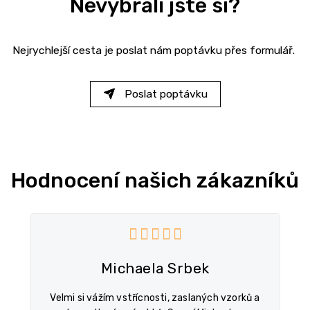
Nevybrali jste si?
Nejrychlejší cesta je poslat nám poptávku přes formulář.
Poslat poptávku
Hodnocení našich zákazníků
5 z 5 hvězdiček.
Hodnocení obchodu je 5 z 5 
Michaela Srbek
Velmi si vážím vstřícnosti, zaslaných vzorků a