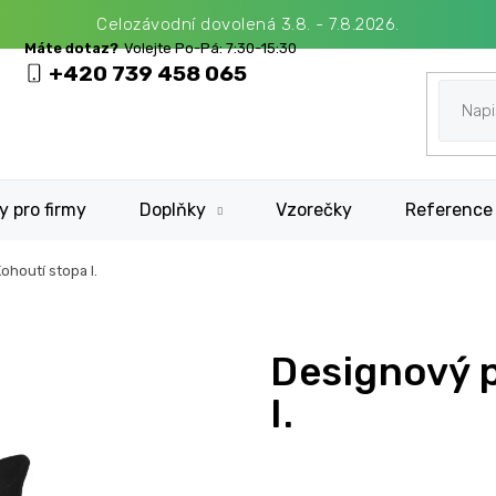
Celozávodní dovolená 3.8. - 7.8.2026.
+420 739 458 065
y pro firmy
Doplňky
Vzorečky
Reference
ohoutí stopa I.
Designový p
I.