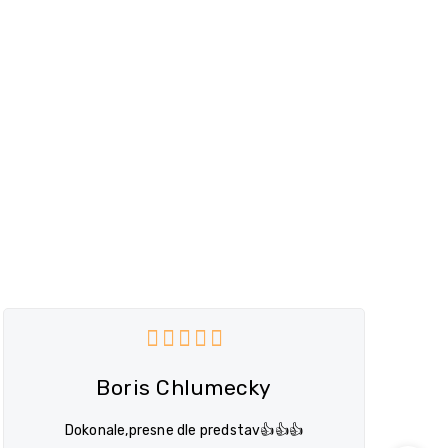
hvězdiček.
Hodnocení obchodu je 5 z 5 hvězdi
Boris Chlumecky
Dokonale,presne dle predstav👍👍👍
T