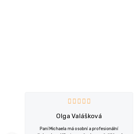
V
ý
du je 5 z 5 hvězdiček.
Hodnocení obchodu je 
p
i
s
Olga Valášková
h
o
Paní Michaela má osobní a profesionální