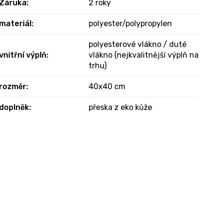
Záruka
:
2 roky
materiál
:
polyester/polypropylen
polyesterové vlákno / duté
vnitřní výplň
:
vlákno (nejkvalitnější výplň na
trhu)
rozměr
:
40x40 cm
doplněk
:
přeska z eko kůže