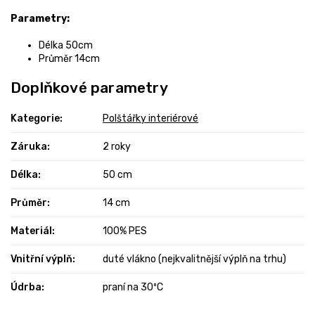
Parametry:
Délka 50cm
Průměr 14cm
Doplňkové parametry
Kategorie
:
Polštářky interiérové
Záruka
:
2 roky
Délka
:
50 cm
Průměr
:
14 cm
Materiál
:
100% PES
Vnitřní výplň
:
duté vlákno (nejkvalitnější výplň na trhu)
Údrba
:
praní na 30ºC