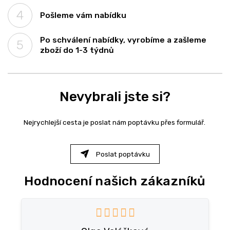
Pošleme vám nabídku
Po schválení nabídky, vyrobíme a zašleme
zboží do 1-3 týdnů
Nevybrali jste si?
Nejrychlejší cesta je poslat nám poptávku přes formulář.
Poslat poptávku
Hodnocení našich zákazníků
V
ý
 je 5 z 5 hvězdiček.
Hodnocení obchodu je 5 z 5 
p
i