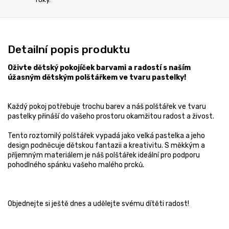
Detailní popis produktu
Oživte dětský pokojíček barvami a radostí s naším
úžasným dětským polštářkem ve tvaru pastelky!
Každý pokoj potřebuje trochu barev a náš polštářek ve tvaru
pastelky přináší do vašeho prostoru okamžitou radost a živost.
Tento roztomilý polštářek vypadá jako velká pastelka a jeho
design podněcuje dětskou fantazii a kreativitu. S měkkým a
příjemným materiálem je náš polštářek ideální pro podporu
pohodlného spánku vašeho malého prcků.
Objednejte si ještě dnes a udělejte svému dítěti radost!