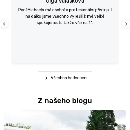
Olga Valášková
s
,
h
Paní Michaela má osobní a profesionální přistup. I
ré
o
na dálku jsme všechno vyřešili k mé velké
d
spokojenosti. takže vše na 1*.
s
Previous
Ne
ka
n
ě
o
c
e
n
í
Všechna hodnocení
Z našeho blogu