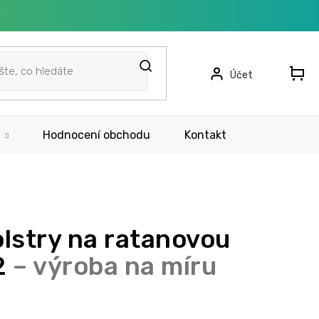
N
KO
Hodnocení obchodu
Kontakt
Rychlá po
lstry na ratanovou
2
– výroba na míru