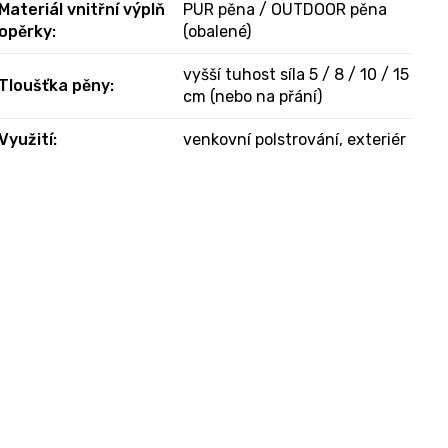
Materiál vnitřní výplň
PUR pěna / OUTDOOR pěna
opěrky
:
(obalené)
vyšší tuhost síla 5 / 8 / 10 / 15
Tloušťka pěny
:
cm (nebo na přání)
Využití
:
venkovní polstrování, exteriér