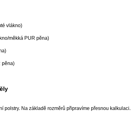
uté vlákno)
vlákno/měkká PUR pěna)
na)
R pěna)
ěly
ní polstry.
Na základě rozměrů připravíme přesnou kalkulaci.