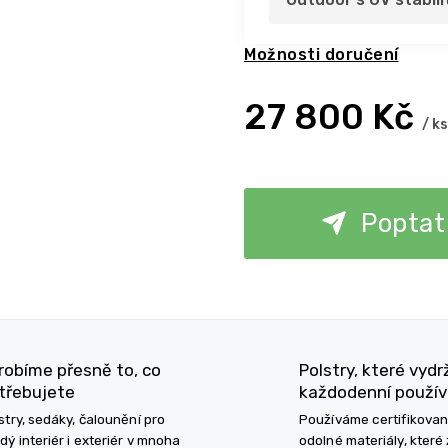
Možnosti doručení
27 800 Kč
/ ks
Poptat
robíme přesně to, co
Polstry, které vydr
třebujete
každodenní použív
stry, sedáky, čalounění pro
Používáme certifikova
dý interiér i exteriér v mnoha
odolné materiály, které 