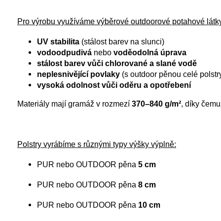
Pro výrobu využíváme výběrové outdoorové potahové látky 
UV stabilita
(stálost barev na slunci)
vodoodpudivá
nebo
voděodolná úprava
stálost barev vůči chlorované a slané vodě
neplesnivějící povlaky
(s outdoor pěnou celé polstr
vysoká odolnost vůči oděru a opotřebení
Materiály mají gramáž v rozmezí
370–840 g/m²
, díky čemu
Polstry vyrábíme s různými typy výšky výplně:
PUR nebo OUTDOOR pěna
5 cm
PUR nebo OUTDOOR pěna
8 cm
PUR nebo OUTDOOR pěna
10 cm