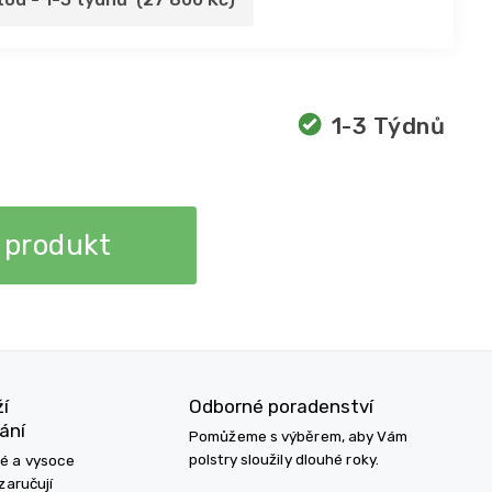
1-3 Týdnů
 produkt
ží
Odborné poradenství
ání
Pomůžeme s výběrem, aby Vám
polstry sloužily dlouhé roky.
né a vysoce
zaručují