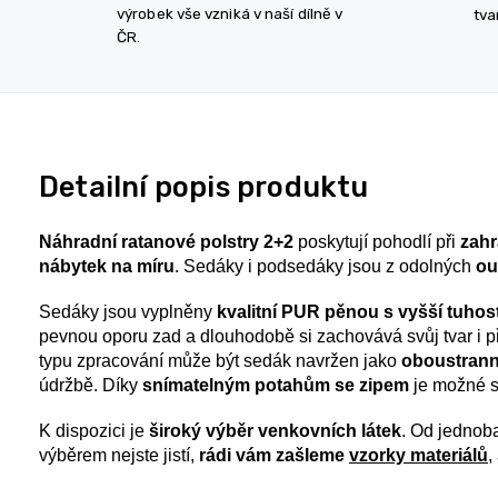
výrobek vše vzniká v naší dílně v
tva
ČR.
Detailní popis produktu
Náhradní ratanové polstry 2+2
poskytují pohodlí při
zahr
nábytek na míru
. Sedáky i podsedáky jsou z odolných
ou
Sedáky jsou vyplněny
kvalitní PUR pěnou s vyšší tuhost
pevnou oporu zad a dlouhodobě si zachovává svůj tvar i př
typu zpracování může být sedák navržen jako
oboustranný
údržbě. Díky
snímatelným potahům se zipem
je možné se
K dispozici je
široký výběr venkovních látek
. Od jednoba
výběrem nejste jistí,
rádi vám zašleme
vzorky materiálů
,