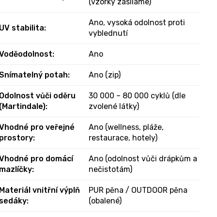
(vzorky zasíláme)
Ano, vysoká odolnost proti
UV stabilita
:
vyblednutí
Voděodolnost
:
Ano
Snímatelný potah
:
Ano (zip)
Odolnost vůči oděru
30 000 – 80 000 cyklů (dle
(Martindale)
:
zvolené látky)
Vhodné pro veřejné
Ano (wellness, pláže,
prostory
:
restaurace, hotely)
Vhodné pro domácí
Ano (odolnost vůči drápkům a
mazlíčky
:
nečistotám)
Materiál vnitřní výplň
PUR pěna / OUTDOOR pěna
sedáky
:
(obalené)