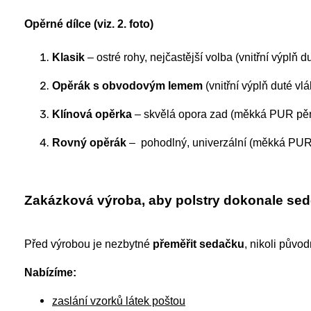
Opěrné dílce (viz. 2. foto)
Klasik
– ostré rohy, nejčastější volba (vnitřní výplň d
Opěrák s obvodovým lemem
(vnitřní výplň duté 
Klínová opěrka
– skvělá opora zad (měkká PUR pě
Rovný opěrák
– pohodlný, univerzální (měkká PU
Zakázková výroba, aby polstry dokonale sed
Před výrobou je nezbytné
přeměřit sedačku
, nikoli původ
Nabízíme:
zaslání vzorků látek poštou