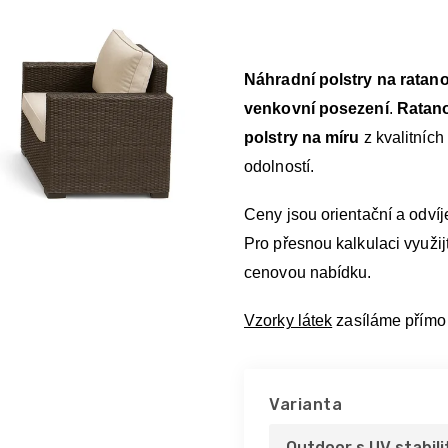
Náhradní polstry na ratan
venkovní posezení
.
Ratano
polstry na míru
z kvalitních
odolností.
Ceny jsou orientační a odví
Pro přesnou kalkulaci využijt
cenovou nabídku.
Vzorky látek
zasíláme přímo
Varianta
Outdoor s UV stabili