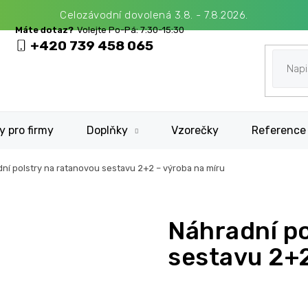
Celozávodní dovolená 3.8. - 7.8.2026.
+420 739 458 065
y pro firmy
Doplňky
Vzorečky
Reference
ní polstry na ratanovou sestavu 2+2
– výroba na míru
Náhradní po
sestavu 2+