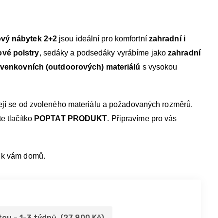
ový nábytek 2+2
jsou ideální pro komfortní
zahradní i
vé polstry
, sedáky a podsedáky vyrábíme jako
zahradní
venkovních (outdoorových) materiálů
s vysokou
její se od zvoleného materiálu a požadovaných rozměrů.
e tlačítko
POPTAT PRODUKT
. Připravíme pro vás
 k vám domů.
tou - 1-3 týdnů (27 800 Kč)