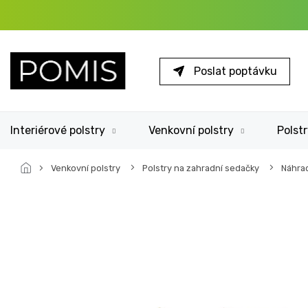
Přejít
na
obsah
Poslat poptávku
Interiérové polstry
Venkovní polstry
Polstr
Venkovní polstry
Polstry na zahradní sedačky
Náhrad