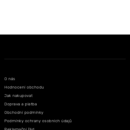
Z
á
p
a
t
í
Informace pro vás
O nás
Hodnocení obchodu
Jak nakupovat
Doprava a platba
Obchodní podmínky
Podmínky ochrany osobních údajů
Reklamační řád