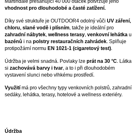
Martindale přesahující 40 000 otáček potvrzuje jeho
vhodnost pro dlouhodobé a časté zatížení.
Díky své struktuře je OUTDOOR4 odolný vůči
UV záření,
chloru, slané vodě i plísním
, takže je ideální pro
zahradní nábytek
,
wellness terasy
,
venkovní lehátka
u
bazénů
i na
polstry restauračních zahrádek
. Splňuje
protipožární normu
EN 1021-1 (cigaretový test)
.
Údržba je velmi snadná. Povlaky lze
prát na 30 °C
. Látka
si
zachovává barvy i tvar
, a to i při dlouhodobém
vystavení slunci nebo vlhkému prostředí.
Využití
má pro
všechny typy venkovních polstrů, zahradní
sedáky, lehátka, terasy, hotelové a wellness exteriéry.
Údržba