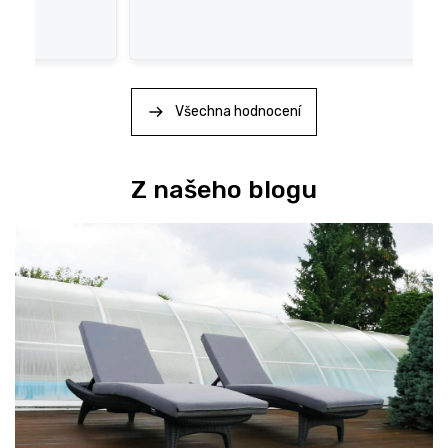
e
n
í
Všechna hodnocení
Z našeho blogu