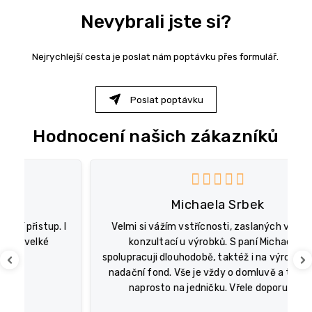
Nevybrali jste si?
Nejrychlejší cesta je poslat nám poptávku přes formulář.
Poslat poptávku
Hodnocení našich zákazníků
V
ý
 je 5 z 5 hvězdiček.
Hodnocení obchodu je 5 z 5 
p
i
Michaela Srbek
s
 I
h
Velmi si vážím vstřícnosti, zaslaných vzorků a
o
konzultací u výrobků. S paní Michaelou
d
spolupracuji dlouhodobě, taktéž i na výrobcích pro
Previous
Ne
n
nadační fond. Vše je vždy o domluvě a ta je zde
o
naprosto na jedničku. Vřele doporučuji.
c