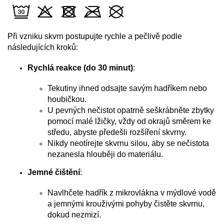
Při vzniku skvrn postupujte rychle a pečlivě podle
následujících kroků:
Rychlá reakce (do 30 minut)
:
Tekutiny ihned odsajte savým hadříkem nebo
houbičkou.
U pevných nečistot opatrně seškrábněte zbytky
pomocí malé lžičky, vždy od okrajů směrem ke
středu, abyste předešli rozšíření skvrny.
Nikdy neotírejte skvrnu silou, aby se nečistota
nezanesla hlouběji do materiálu.
Jemné čištění
:
Navlhčete hadřík z mikrovlákna v mýdlové vodě
a jemnými krouživými pohyby čistěte skvrnu,
dokud nezmizí.