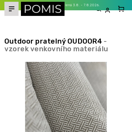
Přejít
Celozávodní dovolená 3.8. - 7.8.2026.
na
obsah
Outdoor pratelný OUDOOR4
-
vzorek venkovního materiálu